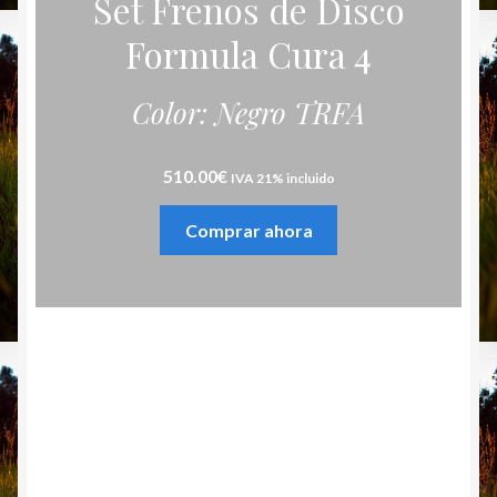
Set Frenos de Disco
Formula Cura 4
Color: Negro TRFA
510.00
€
IVA 21% incluido
Comprar ahora