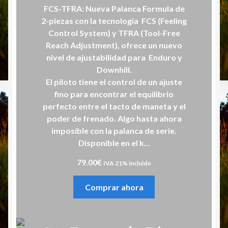
FCS-TFRA: Nueva Palanca Formula de
2-piezas con la tecnologia FCS (Feeling
Control System) y TFRA (Tool-Free
Reach Adjustment), ofrece un nuevo
nivel de ajustabilidad para Enduro y
Downhill.
El piloto tiene el control de un ajuste
fino para encontrar el equilibrio
perfecto entre el tacto de maneta y el
poder de frenado. Algo hasta ahora
imposible con la palanca de serie.
Disponible en el k…
79.00
€
IVA 21% incluido
Comprar ahora