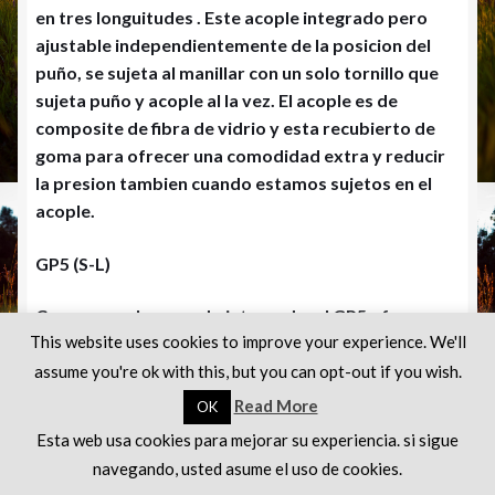
en tres longuitudes . Este acople integrado pero
ajustable independientemente de la posicion del
puño, se sujeta al manillar con un solo tornillo que
sujeta puño y acople al la vez. El acople es de
composite de fibra de vidrio y esta recubierto de
goma para ofrecer una comodidad extra y reducir
la presion tambien cuando estamos sujetos en el
acople.
GP5 (S-L)
Con un acople curvado integrado, el GP5 ofrece un
This website uses cookies to improve your experience. We'll
acople con dos posiciones de sujeccion lo que
permite una mayor versatilidad de posiciones
assume you're ok with this, but you can opt-out if you wish.
Read More
OK
F
X
W
Bl
E
C
Esta web usa cookies para mejorar su experiencia. si sigue
0
ac
h
u
m
o
navegando, usted asume el uso de cookies.
Buscar
Buscar