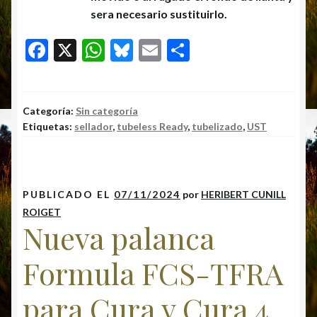
sera necesario sustituirlo.
F
X
W
Bl
E
C
ac
h
u
m
o
e
at
es
ai
m
b
s
k
l
p
Categoría:
Sin categoría
Etiquetas:
sellador
,
tubeless Ready
,
tubelizado
,
UST
o
A
y
ar
o
p
ti
k
p
r
PUBLICADO EL
07/11/2024
por
HERIBERT CUNILL
ROIGET
Nueva palanca
Formula FCS-TFRA
para Cura y Cura 4