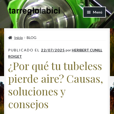
Ir
Ir
Menú
a
al
la
contenido
Quienes Somos
navegación
Inicio
BLOG
Blog
Expandi
PUBLICADO EL
22/07/2025
por
HERIBERT CUNILL
Articulos
el
ROIGET
¿Por qué tu tubeless
menú
Vertical Engineering Shop
hijo
pierde aire? Causas,
Contacto
soluciones y
Cuenta
consejos