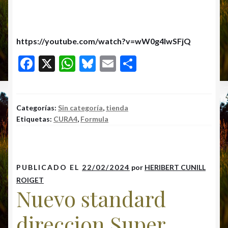
https://youtube.com/watch?v=wW0g4IwSFjQ
F
X
W
Bl
E
C
ac
h
u
m
o
e
at
es
ai
m
b
s
k
l
p
Categorías:
Sin categoría
,
tienda
Etiquetas:
CURA4
,
Formula
o
A
y
ar
o
p
ti
k
p
r
PUBLICADO EL
22/02/2024
por
HERIBERT CUNILL
ROIGET
Nuevo standard
direccion Super