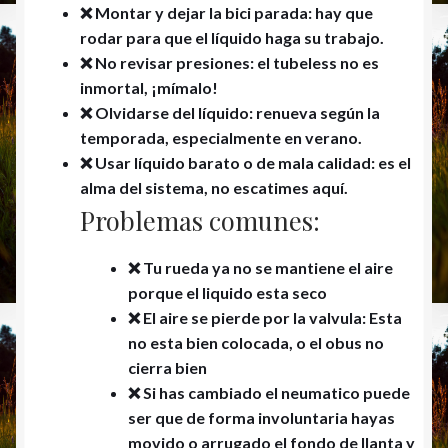
❌ Montar y dejar la bici parada:
hay que
rodar para que el líquido haga su trabajo
.
❌ No revisar presiones: el tubeless no es
inmortal, ¡mímalo!
❌ Olvidarse del líquido: renueva según la
temporada, especialmente en verano.
❌ Usar líquido barato o de mala calidad:
es el
alma del sistema
, no escatimes aquí.
Problemas comunes:
❌ Tu rueda ya no se mantiene el aire
porque el liquido esta seco
❌ El aire se pierde por la valvula: Esta
no esta bien colocada, o el obus no
cierra bien
❌ Si has cambiado el neumatico puede
ser que de forma involuntaria hayas
movido o arrugado el fondo de llanta y