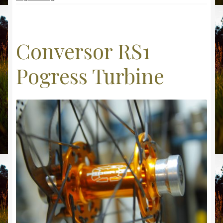
o
p
ti
k
p
r
Conversor RS1
Pogress Turbine