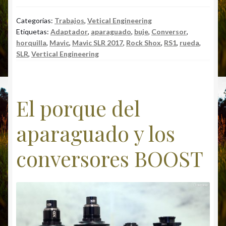
IS
e
at
es
ai
m
b
s
ky
l
p
Categorías:
Trabajos
,
Vetical Engineering
Etiquetas:
Adaptador
,
aparaguado
,
buje
,
Conversor
,
o
A
ar
horquilla
,
Mavic
,
Mavic SLR 2017
,
Rock Shox
,
RS1
,
rueda
,
o
p
ti
SLR
,
Vertical Engineering
k
p
r
El porque del
aparaguado y los
conversores BOOST