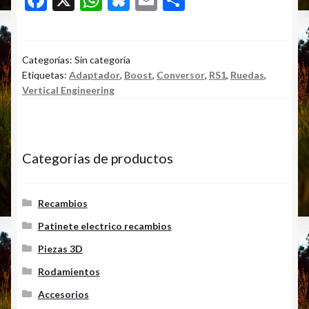
ac
h
u
m
o
e
at
es
ai
m
b
s
ky
l
p
Categorías: Sin categoría
Etiquetas:
Adaptador
,
Boost
,
Conversor
,
RS1
,
Ruedas
,
o
A
ar
Vertical Engineering
o
p
ti
k
p
r
Categorías de productos
Recambios
Patinete electrico recambios
Piezas 3D
Rodamientos
Accesorios