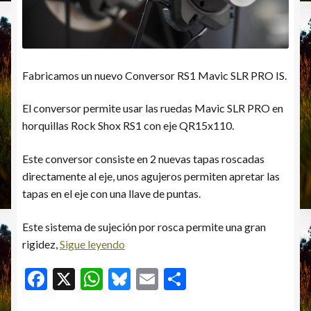
Fabricamos un nuevo Conversor RS1 Mavic SLR PRO IS.
El conversor permite usar las ruedas Mavic SLR PRO en
horquillas Rock Shox RS1 con eje QR15x110.
Este conversor consiste en 2 nuevas tapas roscadas
directamente al eje, unos agujeros permiten apretar las
tapas en el eje con una llave de puntas.
Este sistema de sujeción por rosca permite una gran
Conversor
rigidez,
Sigue leyendo
RS1
F
X
W
Bl
E
C
Mavic
ac
h
u
m
o
PRO