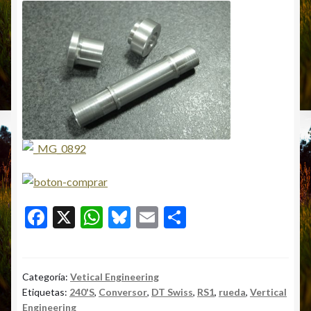
F
X
W
Bl
E
C
ac
h
u
m
o
e
at
es
ai
m
b
s
ky
l
p
Categoría:
Vetical Engineering
Etiquetas:
240'S
,
Conversor
,
DT Swiss
,
RS1
,
rueda
,
Vertical
o
A
ar
Engineering