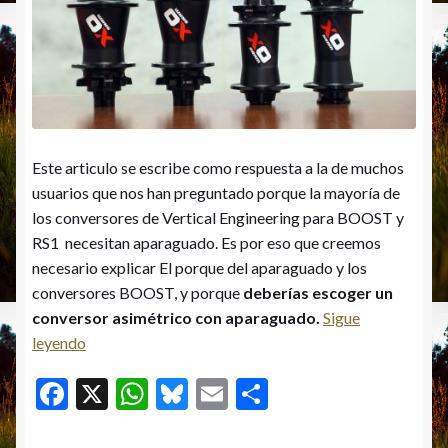
Este articulo se escribe como respuesta a la de muchos
usuarios que nos han preguntado porque la mayoría de
los conversores de Vertical Engineering para BOOST y
RS1 necesitan aparaguado. Es por eso que creemos
necesario explicar El porque del aparaguado y los
conversores BOOST, y porque
deberías escoger un
conversor asimétrico con aparaguado.
Sigue
El
leyendo
porque
F
X
W
Bl
E
C
del
ac
h
u
m
o
aparaguado
y