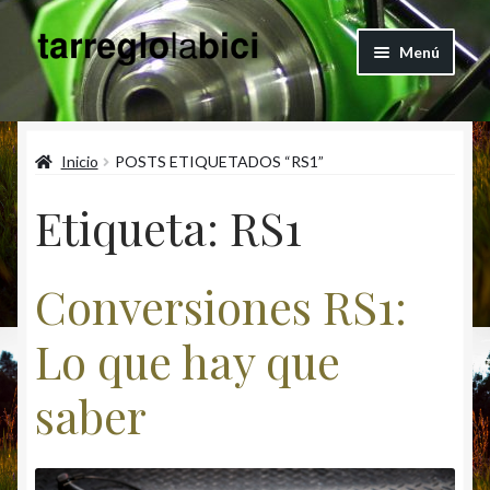
Ir
Ir
Menú
a
al
la
contenido
Quienes Somos
navegación
Inicio
POSTS ETIQUETADOS “RS1”
Blog
Etiqueta:
RS1
Expandi
Articulos
el
menú
Vertical Engineering Shop
Conversiones RS1:
hijo
Contacto
Lo que hay que
Cuenta
saber