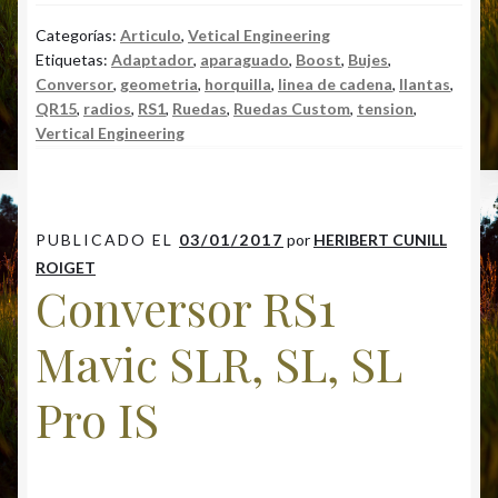
e
at
es
ai
m
los
b
s
ky
l
p
Categorías:
Articulo
,
Vetical Engineering
conversores
Etiquetas:
Adaptador
,
aparaguado
,
Boost
,
Bujes
,
o
A
ar
BOOST
Conversor
,
geometria
,
horquilla
,
linea de cadena
,
llantas
,
o
p
ti
QR15
,
radios
,
RS1
,
Ruedas
,
Ruedas Custom
,
tension
,
Vertical Engineering
k
p
r
PUBLICADO EL
03/01/2017
por
HERIBERT CUNILL
ROIGET
Conversor RS1
Mavic SLR, SL, SL
Pro IS