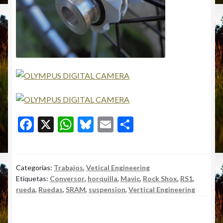
F
X
W
Bl
E
C
ac
h
u
m
o
e
at
es
ai
m
b
s
ky
l
p
Categorías:
Trabajos
,
Vetical Engineering
Etiquetas:
Conversor
,
horquilla
,
Mavic
,
Rock Shox
,
RS1
,
o
A
ar
rueda
,
Ruedas
,
SRAM
,
suspension
,
Vertical Engineering
o
p
ti
k
p
r