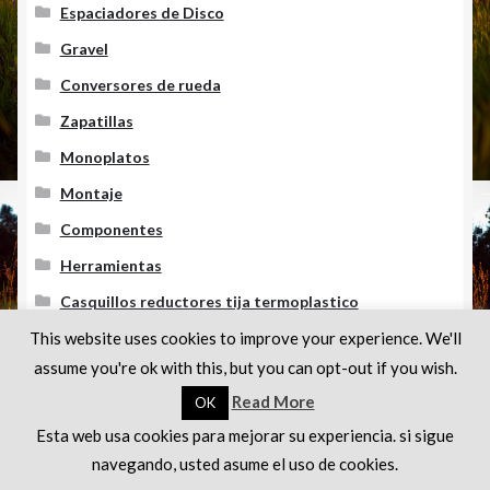
Espaciadores de Disco
Gravel
Conversores de rueda
Zapatillas
Monoplatos
Montaje
Componentes
Herramientas
Casquillos reductores tija termoplastico
This website uses cookies to improve your experience. We'll
Movilidad Urbana y Transporte
assume you're ok with this, but you can opt-out if you wish.
Brooks
Read More
OK
Esta web usa cookies para mejorar su experiencia. si sigue
0
Entradas recientes
navegando, usted asume el uso de cookies.
Buscar
Buscar