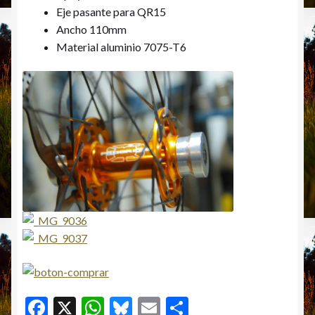
Eje pasante para QR15
Ancho 110mm
Material aluminio 7075-T6
F
X
W
Bl
E
C