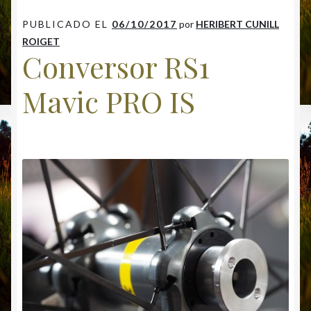
k
p
r
PUBLICADO EL
06/10/2017
por
HERIBERT CUNILL
ROIGET
Conversor RS1
Mavic PRO IS