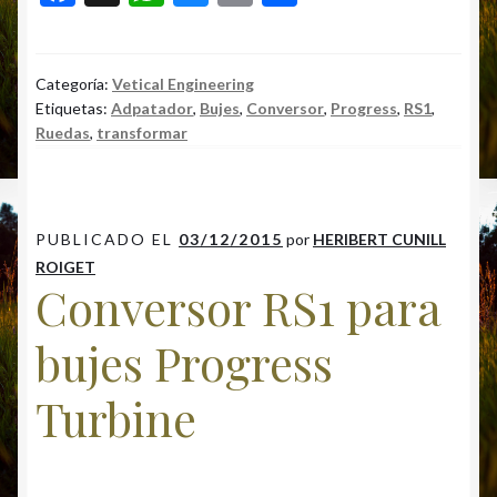
ac
h
u
m
o
e
at
es
ai
m
b
s
ky
l
p
Categoría:
Vetical Engineering
Etiquetas:
Adpatador
,
Bujes
,
Conversor
,
Progress
,
RS1
,
o
A
ar
Ruedas
,
transformar
o
p
ti
k
p
r
PUBLICADO EL
03/12/2015
por
HERIBERT CUNILL
ROIGET
Conversor RS1 para
bujes Progress
Turbine