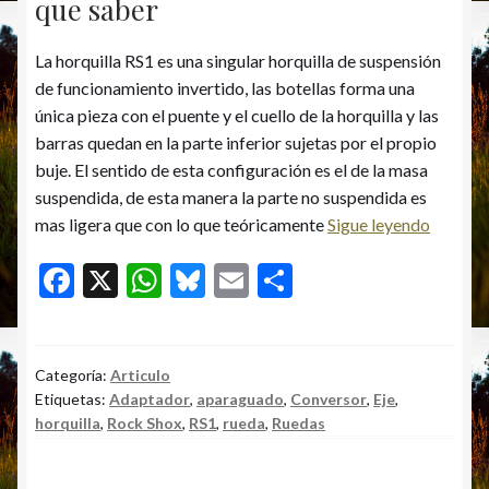
que saber
La horquilla RS1 es una singular horquilla de suspensión
de funcionamiento invertido, las botellas forma una
única pieza con el puente y el cuello de la horquilla y las
barras quedan en la parte inferior sujetas por el propio
buje. El sentido de esta configuración es el de la masa
suspendida, de esta manera la parte no suspendida es
Convers
mas ligera que con lo que teóricamente
Sigue leyendo
RS1:
F
X
W
Bl
E
C
Lo
ac
h
u
m
o
que
hay
e
at
es
ai
m
que
b
s
ky
l
p
Categoría:
Articulo
saber
Etiquetas:
Adaptador
,
aparaguado
,
Conversor
,
Eje
,
o
A
ar
horquilla
,
Rock Shox
,
RS1
,
rueda
,
Ruedas
o
p
ti