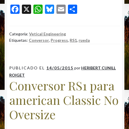
F
X
W
Bl
E
C
ac
h
u
m
o
e
at
es
ai
m
b
s
ky
l
p
Categoría:
Vetical Engineering
Etiquetas:
Conversor
,
Progress
,
RS1
,
rueda
o
A
ar
o
p
ti
k
p
r
PUBLICADO EL
14/05/2015
por
HERIBERT CUNILL
ROIGET
Conversor RS1 para
american Classic No
Oversize