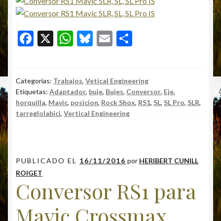
F
X
W
Bl
E
C
ac
h
u
m
o
e
at
es
ai
m
b
s
ky
l
p
Categorías:
Trabajos
,
Vetical Engineering
Etiquetas:
Adaptador
,
buje
,
Bujes
,
Conversor
,
Eje
,
o
A
ar
horquilla
,
Mavic
,
posicion
,
Rock Shox
,
RS1
,
SL
,
SL Pro
,
SLR
,
o
p
ti
tarreglolabici
,
Vertical Engineering
k
p
r
PUBLICADO EL
16/11/2016
por
HERIBERT CUNILL
ROIGET
Conversor RS1 para
Mavic Crossmax