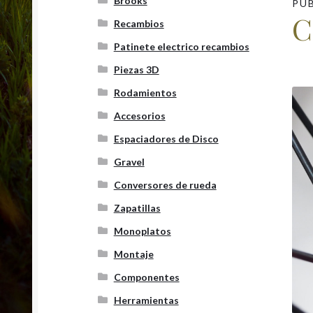
Brooks
PU
C
Recambios
Patinete electrico recambios
Piezas 3D
Rodamientos
Accesorios
Espaciadores de Disco
Gravel
Conversores de rueda
Zapatillas
Monoplatos
Montaje
Componentes
Herramientas