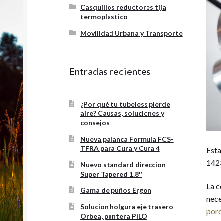
Casquillos reductores tija
termoplastico
Movilidad Urbana y Transporte
Entradas recientes
¿Por qué tu tubeless pierde
aire? Causas, soluciones y
consejos
Nueva palanca Formula FCS-
TFRA para Cura y Cura 4
Esta
142
Nuevo standard direccion
Super Tapered 1.8″
La c
Gama de puños Ergon
nece
Solucion holgura eje trasero
porq
Orbea, puntera PILO