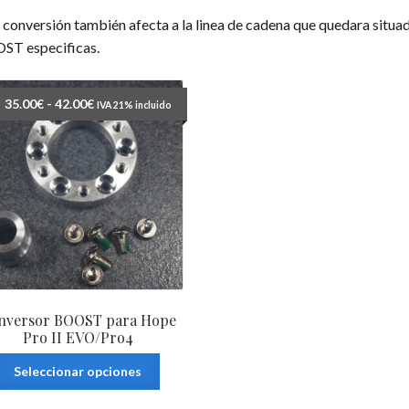
 conversión también afecta a la linea de cadena que quedara situa
ST especificas.
Rango
35.00
€
-
42.00
€
IVA 21% incluido
de
precios:
desde
35.00€
hasta
42.00€
nversor BOOST para Hope
Pro II EVO/Pro4
Este
Seleccionar opciones
producto
tiene