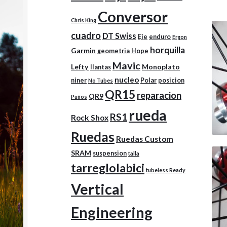
Conversor
Chris King
cuadro
DT Swiss
Eje
enduro
Ergon
horquilla
Garmin
geometria
Hope
Mavic
Lefty
Monoplato
llantas
nucleo
niner
Polar
posicion
No Tubes
QR15
reparacion
QR9
Puños
rueda
RS1
Rock Shox
Ruedas
Ruedas Custom
SRAM
suspension
talla
tarreglolabici
tubeless Ready
Vertical
Engineering