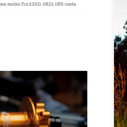
ena
,
nucleo
,
Pro II EVO
,
QR15
,
QR9
,
rueda
,