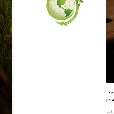
La b
para
La b