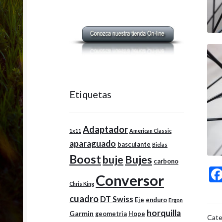
Etiquetas
Adaptador
1x11
American Classic
aparaguado
basculante
Bielas
Boost
buje
Bujes
carbono
Conversor
Chris King
cuadro
DT Swiss
Eje
enduro
Ergon
horquilla
Garmin
geometria
Hope
Cate