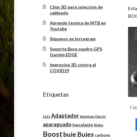
Clips 3D para sujeccion de
Esta
cableado
BOO
Aprende tecnica de MTB en
Youtube
Siguenos en Instagram
Soporte Base cuadro GPS
Garmin EDGE
Impresion 3D contra el
COVID19
Etiquetas
Co
Adaptador
1x11
American Classic
aparaguado
basculante
Bielas
Boost
buje
Bujes
carbono