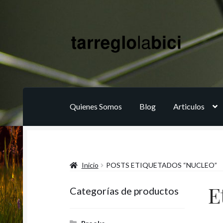
Ir
Ir
a
al
la
contenido
navegación
Quienes Somos
Blog
Articulos
Inicio
POSTS ETIQUETADOS “NUCLEO”
E
Categorías de productos