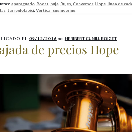
uetas:
aparaguado
,
Boost
,
buje
,
Bujes
,
Conversor
,
Hope
,
linea de cad
o
A
ar
das
,
tarreglolabici
,
Vertical Engineering
o
p
ti
k
p
r
BLICADO EL
09/12/2016
por
HERIBERT CUNILL ROIGET
ajada de precios Hope