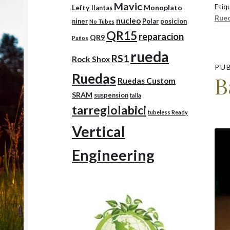
Mavic
Etiq
Lefty
Monoplato
llantas
Rue
nucleo
niner
Polar
posicion
No Tubes
QR15
reparacion
QR9
Puños
rueda
RS1
Rock Shox
PU
Ruedas
B
Ruedas Custom
SRAM
suspension
talla
tarreglolabici
tubeless Ready
Vertical
Engineering