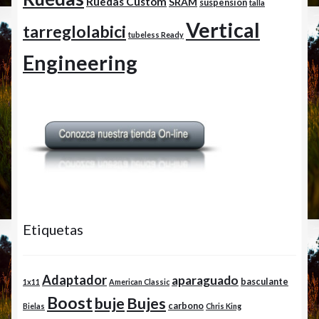
Ruedas Custom
SRAM
suspension
talla
Vertical
tarreglolabici
tubeless Ready
Engineering
Etiquetas
Adaptador
aparaguado
basculante
1x11
American Classic
Boost
buje
Bujes
carbono
Bielas
Chris King