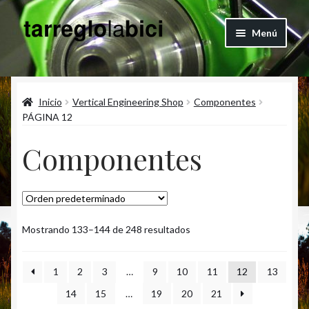
Ir
Ir
Menú
a
al
la
contenido
Quienes Somos
navegación
Inicio
Vertical Engineering Shop
Componentes
Blog
PÁGINA 12
Expandi
Articulos
Componentes
el
menú
Vertical Engineering Shop
hijo
Contacto
Mostrando 133–144 de 248 resultados
Cuenta
1
2
3
…
9
10
11
12
13
14
15
…
19
20
21