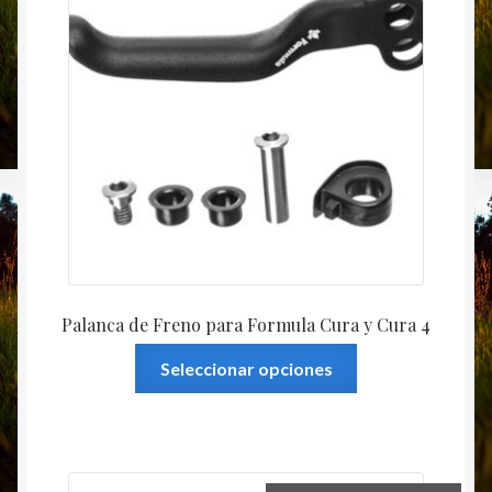
Palanca de Freno para Formula Cura y Cura 4
Este
Seleccionar opciones
producto
tiene
múltiples
variantes.