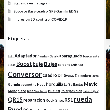
Siguenos en Instagram
Soporte Base cuadro GPS Garmin EDGE
Impresion 3D contra el COVID19
Etiquetas
Adaptador
aparaguado
basculante
1x11
American Classic
Boost
buje
Bujes
carbono
Bielas
Chris King
Conversor
cuadro
DT Swiss
Eje
enduro
Ergon
Mavic
horquilla
Garmin
Lefty
geometria
Hope
llantas
nucleo
Monoplato
QR9
niner
Polar
posicion
No Tubes
Puños
rueda
QR15
RS1
reparacion
Rock Shox
Ruedas