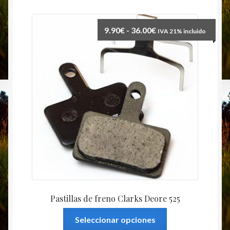
Rango
9.90
€
-
36.00
€
IVA 21% incluido
de
precios:
desde
9.90€
hasta
36.00€
Pastillas de freno Clarks Deore 525
Este
Seleccionar opciones
producto