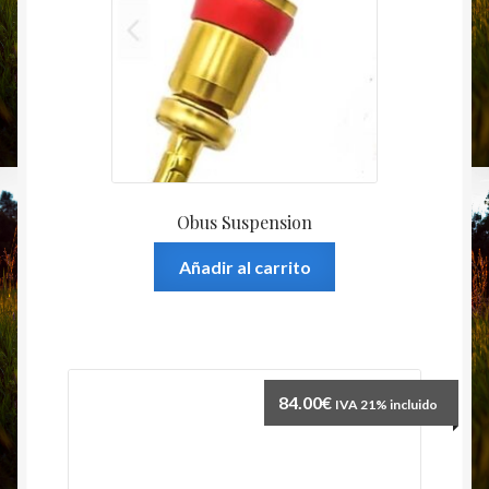
Obus Suspension
Añadir al carrito
84.00
€
IVA 21% incluido