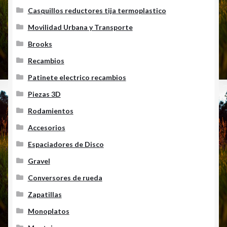
Casquillos reductores tija termoplastico
Movilidad Urbana y Transporte
Brooks
Recambios
Patinete electrico recambios
Piezas 3D
Rodamientos
Accesorios
Espaciadores de Disco
Gravel
Conversores de rueda
Zapatillas
Monoplatos