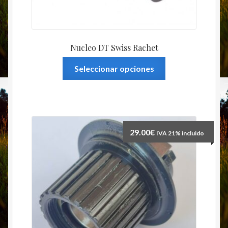
Nucleo DT Swiss Rachet
Este
Seleccionar opciones
producto
tiene
múltiples
variantes.
Las
29.00
€
IVA 21% incluido
opciones
se
pueden
elegir
en
la
página