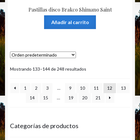
Pastillas disco Brakco Shimano Saint
Añadir al carrito
Mostrando 133–144 de 248 resultados
1
2
3
…
9
10
11
12
13
14
15
…
19
20
21
Categorías de productos