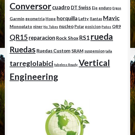
Conversor
cuadro
DT Swiss
Eje
enduro
Ergon
Mavic
horquilla
Garmin
Lefty
geometria
Hope
llantas
nucleo
Monoplato
QR9
niner
Polar
posicion
No Tubes
Puños
rueda
QR15
RS1
reparacion
Rock Shox
Ruedas
Ruedas Custom
SRAM
suspension
talla
Vertical
tarreglolabici
tubeless Ready
Engineering