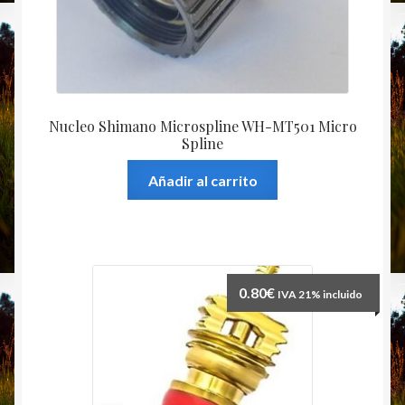
de
producto
Nucleo Shimano Microspline WH-MT501 Micro
Spline
Añadir al carrito
0.80
€
IVA 21% incluido