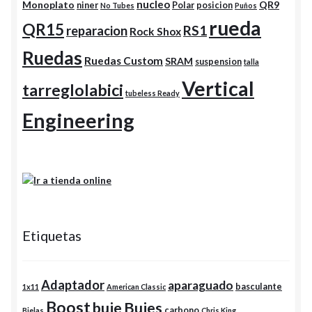
nucleo
Monoplato
QR9
niner
Polar
posicion
No Tubes
Puños
rueda
QR15
RS1
reparacion
Rock Shox
Ruedas
Ruedas Custom
SRAM
suspension
talla
Vertical
tarreglolabici
tubeless Ready
Engineering
Etiquetas
Adaptador
aparaguado
basculante
1x11
American Classic
Boost
buje
Bujes
carbono
Bielas
Chris King