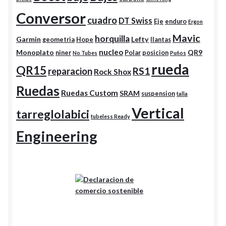
Conversor
cuadro
DT Swiss
Eje
enduro
Ergon
Mavic
horquilla
Garmin
Lefty
geometria
Hope
llantas
nucleo
Monoplato
QR9
niner
Polar
posicion
No Tubes
Puños
rueda
QR15
RS1
reparacion
Rock Shox
Ruedas
Ruedas Custom
SRAM
suspension
talla
Vertical
tarreglolabici
tubeless Ready
Engineering