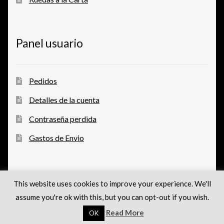
Panel usuario
Pedidos
Detalles de la cuenta
Contraseña perdida
Gastos de Envio
This website uses cookies to improve your experience. We'll
assume you're ok with this, but you can opt-out if you wish.
© tarreglolabici 2026
Read More
Proteccion de datos
Construido con WooCommerce
.
OK