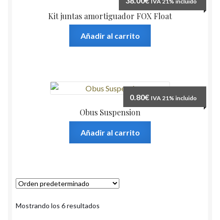
38.00
€
IVA 21% incluido
opciones
producto
Kit juntas amortiguador FOX Float
se
pueden
Añadir al carrito
elegir
en
la
página
de
0.80
€
IVA 21% incluido
producto
Obus Suspension
Añadir al carrito
Mostrando los 6 resultados