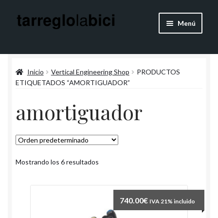
Ir
Ir
Menú
a
al
la
contenido
Quienes Somos
navegación
Inicio
Vertical Engineering Shop
PRODUCTOS
Blog
ETIQUETADOS “AMORTIGUADOR”
Expandi
Articulos
amortiguador
el
menú
Vertical Engineering Shop
hijo
Contacto
Mostrando los 6 resultados
Cuenta
740.00
€
IVA 21% incluido