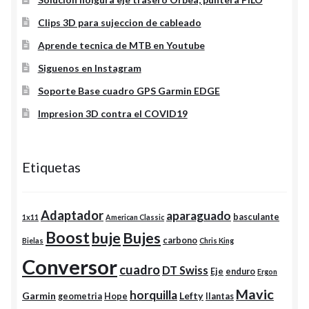
Clips 3D para sujeccion de cableado
Aprende tecnica de MTB en Youtube
Siguenos en Instagram
Soporte Base cuadro GPS Garmin EDGE
Impresion 3D contra el COVID19
Etiquetas
Adaptador
aparaguado
basculante
1x11
American Classic
Boost
buje
Bujes
carbono
Bielas
Chris King
Conversor
cuadro
DT Swiss
Eje
enduro
Ergon
Mavic
horquilla
Garmin
Lefty
geometria
Hope
llantas