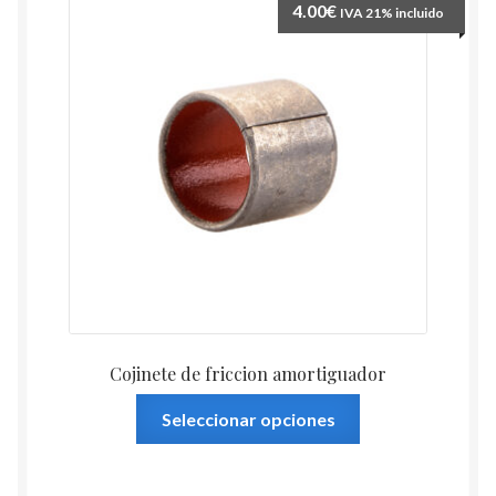
4.00
€
IVA 21% incluido
Cojinete de friccion amortiguador
Este
Seleccionar opciones
producto
tiene
múltiples