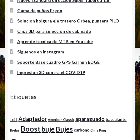
Nuevo standard direccion Super Tapered 1.8″
Gama de puños Ergon
Solucion holgura eje trasero Orbea, puntera PILO
Clips 3D para sujeccion de cableado
Aprende tecnica de MTB en Youtube
Siguenos en Instagram
Soporte Base cuadro GPS Garmin EDGE
Impresion 3D contra el COVID19
Etiquetas
Adaptador
aparaguado
basculante
1x11
American Classic
Boost
buje
Bujes
carbono
Bielas
Chris King