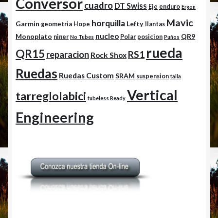
Conversor
cuadro
DT Swiss
Eje
enduro
Ergon
Mavic
horquilla
Garmin
Lefty
geometria
Hope
llantas
nucleo
Monoplato
QR9
niner
Polar
posicion
No Tubes
Puños
rueda
QR15
RS1
reparacion
Rock Shox
Ruedas
Ruedas Custom
SRAM
suspension
talla
Vertical
tarreglolabici
tubeless Ready
Engineering