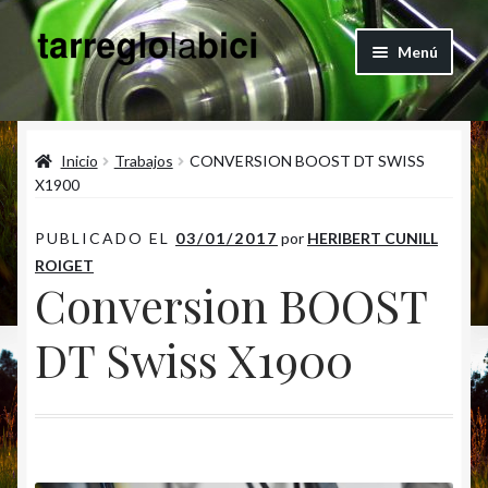
Ir
Ir
Menú
a
al
la
contenido
Quienes Somos
navegación
Inicio
Trabajos
CONVERSION BOOST DT SWISS
Blog
X1900
Expandi
Articulos
PUBLICADO EL
03/01/2017
por
HERIBERT CUNILL
el
ROIGET
menú
Vertical Engineering Shop
Conversion BOOST
hijo
Contacto
DT Swiss X1900
Cuenta