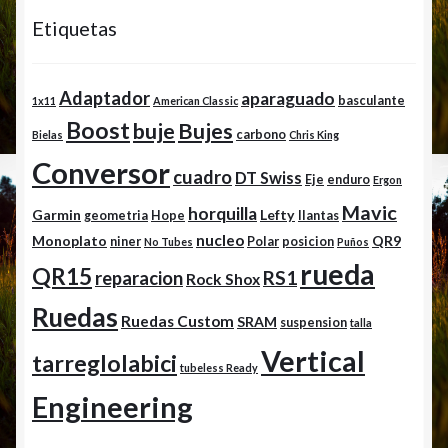
Etiquetas
Adaptador
aparaguado
basculante
1x11
American Classic
Boost
buje
Bujes
carbono
Bielas
Chris King
Conversor
cuadro
DT Swiss
Eje
enduro
Ergon
Mavic
horquilla
Garmin
Lefty
geometria
Hope
llantas
nucleo
Monoplato
QR9
niner
Polar
posicion
No Tubes
Puños
rueda
QR15
RS1
reparacion
Rock Shox
Ruedas
Ruedas Custom
SRAM
suspension
talla
Vertical
tarreglolabici
tubeless Ready
Engineering