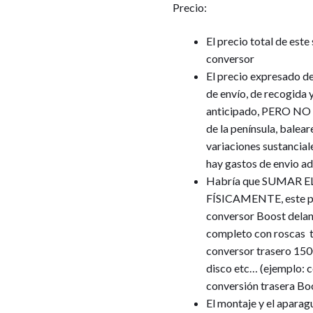
Precio:
El precio total de este
conversor
El precio expresado de 
de envío, de recogida 
anticipado, PERO NO
de la península, balear
variaciones sustancial
hay gastos de envio ad
Habría que SUMAR 
FÍSICAMENTE, este pu
conversor Boost delan
completo con roscas t
conversor trasero 150
disco etc… (ejemplo: c
conversión trasera Bo
El montaje y el aparag