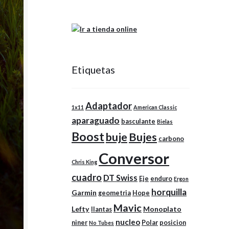
Etiquetas
Adaptador
1x11
American Classic
aparaguado
basculante
Bielas
Boost
buje
Bujes
carbono
Conversor
Chris King
cuadro
DT Swiss
Eje
enduro
Ergon
horquilla
Garmin
geometria
Hope
Mavic
Lefty
Monoplato
llantas
nucleo
niner
Polar
posicion
No Tubes