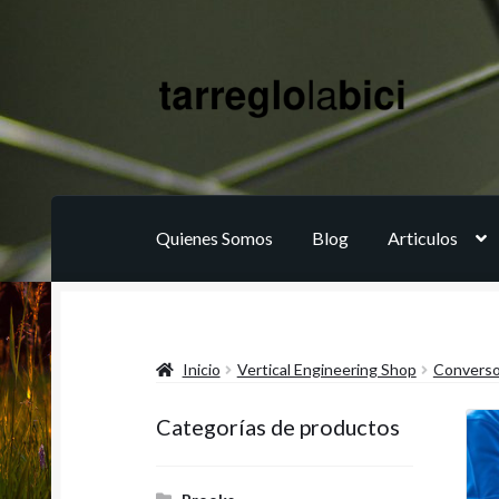
Ir
Ir
a
al
la
contenido
navegación
Quienes Somos
Blog
Articulos
Inicio
Vertical Engineering Shop
Converso
Categorías de productos