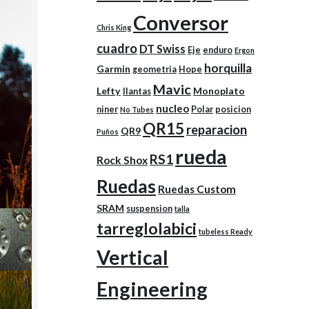
Conversor
Chris King
cuadro
DT Swiss
Eje
enduro
Ergon
horquilla
Garmin
geometria
Hope
Mavic
Lefty
Monoplato
llantas
nucleo
niner
Polar
posicion
No Tubes
QR15
reparacion
QR9
Puños
rueda
RS1
Rock Shox
Ruedas
Ruedas Custom
SRAM
suspension
talla
tarreglolabici
tubeless Ready
Vertical
Engineering