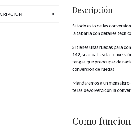
b
Descripción
o
CRIPCIÓN
o
Si todo esto de las conversio
k
la tabarra con detalles técnic
Si tienes unas ruedas para co
142, sea cual sea la conversió
tengas que preocupar de nada,
conversión de ruedas
Mandaremos a un mensajero a 
te las devolverá con la conver
Como funcion