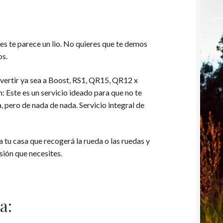
s
ky
l
p
A
ar
p
ti
nes te parece un lio. No quieres que te demos
p
r
os.
nvertir ya sea a Boost, RS1, QR15, QR12 x
n: Este es un servicio ideado para que no te
 pero de nada de nada. Servicio integral de
tu casa que recogerá la rueda o las ruedas y
sión que necesites.
a: