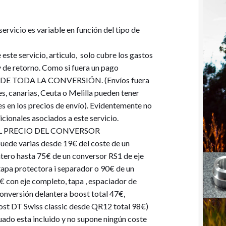
 servicio es variable en función del tipo de
este servicio, articulo, solo cubre los gastos
y de retorno. Como si fuera un pago
 DE TODA LA CONVERSIÓN. (Envíos fuera
es, canarias, Ceuta o Melilla pueden tener
es en los precios de envío). Evidentemente no
icionales asociados a este servicio.
EL PRECIO DEL CONVERSOR
ede varias desde 19€ del coste de un
tero hasta 75€ de un conversor RS1 de eje
apa protectora i separador o 90€ de un
€ con eje completo, tapa , espaciador de
onversión delantera boost total 47€,
ost DT Swiss classic desde QR12 total 98€)
uado esta incluido y no supone ningún coste