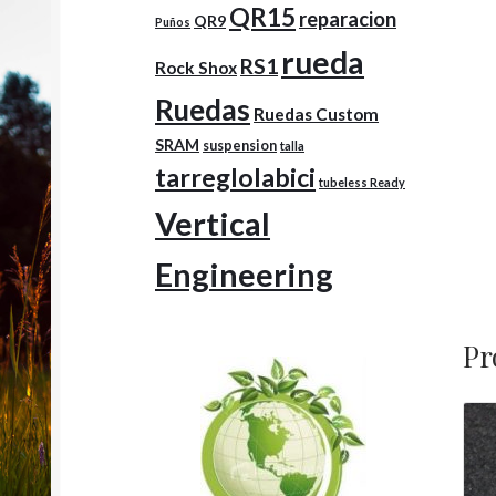
QR15
reparacion
QR9
Puños
rueda
RS1
Rock Shox
Ruedas
Ruedas Custom
SRAM
suspension
talla
tarreglolabici
tubeless Ready
Vertical
Engineering
Pr