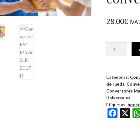
28.00
€
IVA 
Servicio
integral
de
conversión
de
Categorías:
Conv
de rueda
,
Conve
ruedas
Conversores Ma
cantidad
Universales
Etiquetas:
boost
F
X
ac
e