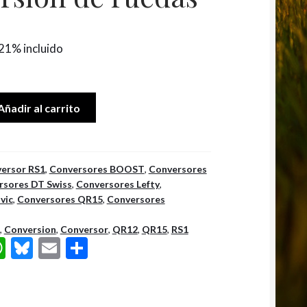
21% incluido
Añadir al carrito
ersor RS1
,
Conversores BOOST
,
Conversores
rsores DT Swiss
,
Conversores Lefty
,
vic
,
Conversores QR15
,
Conversores
,
Conversion
,
Conversor
,
QR12
,
QR15
,
RS1
W
Bl
E
C
h
u
m
o
at
es
ai
m