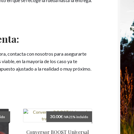
o en que se recoge la rueda hasta la entrega.
enta:
pra, contacta con nosotros para asegurarte
 viable, en la mayoría de los caso ya te
puesto ajustado a la realidad o muy próximo.
30.00
€
uido
IVA 21% incluido
Conversor BOOST Universal