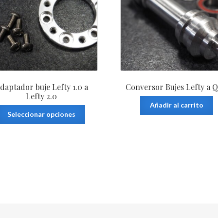
daptador buje Lefty 1.0 a
Conversor Bujes Lefty a 
Lefty 2.0
Añadir al carrito
Este
Seleccionar opciones
producto
tiene
múltiples
variantes.
Las
opciones
se
pueden
elegir
en