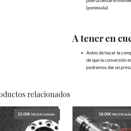
puerta desde el moment
(peninsula)
A tener en cu
Antes de hacer la com
de que la conversión es
podremos dar un presu
oductos relacionados
22.00
€
58.00
€
IVA 21% incluido
IVA 21% incl