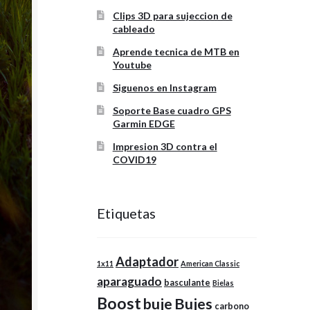
Clips 3D para sujeccion de
cableado
Aprende tecnica de MTB en
Youtube
Siguenos en Instagram
Soporte Base cuadro GPS
Garmin EDGE
Impresion 3D contra el
COVID19
Etiquetas
Adaptador
1x11
American Classic
aparaguado
basculante
Bielas
Boost
buje
Bujes
carbono