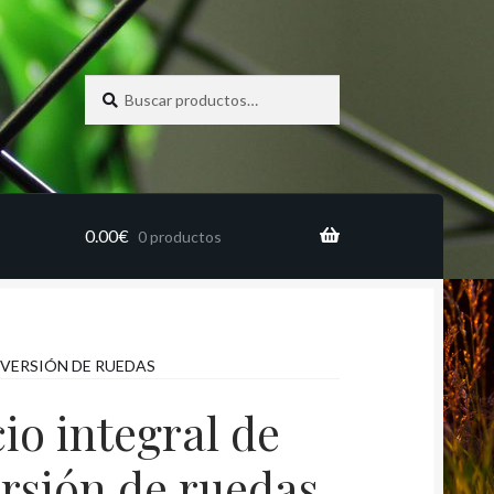
Buscar
Buscar
por:
0.00
€
0 productos
NVERSIÓN DE RUEDAS
cio integral de
rsión de ruedas